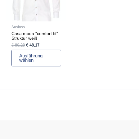
Die
Optionen
können
auf
Auslass
der
Casa moda "comfort fit"
Produktseite
Struktur weiß
gewählt
€
80,28
€
48,17
werden
Ausführung
wählen