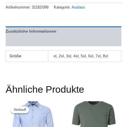
Artikelnummer:
31182/099
Kategorie:
Auslass
Zusätzliche Informationen
Bewertungen (0)
Größe
xl, 2xl, 3xl, 4xl, 5xl, 6xl, 7xl, 8xl
Ähnliche Produkte
Ursprünglicher
Aktueller
Preisspanne:
Dieses
Dieses
Preis
Preis
€ 40,14
Produkt
Produkt
Verkauf!
Verkauf!
war:
ist:
bis
weist
weist
€ 80,28
€ 48,17.
€ 46,83
mehrere
mehrere