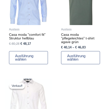
Varianten
Varianten
auf.
auf.
Die
Die
Optionen
Optionen
können
können
auf
auf
Auslass
Auslass
der
der
Casa moda "comfort fit"
Casa moda
Produktseite
Produktseite
Struktur hellblau
"pflegeleichtes" t-shirt
gewählt
gewählt
agave grün
€
80,28
€
48,17
werden
werden
€
40,14
–
€
46,83
Ausführung
Ausführung
wählen
wählen
Ursprünglicher
Aktueller
Dieses
Preis
Preis
Produkt
Verkauf!
Verkauf!
war:
ist:
weist
€ 80,28
€ 48,17.
mehrere
Varianten
auf.