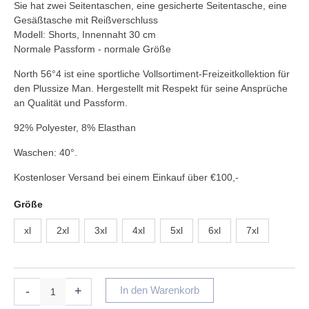
Sie hat zwei Seitentaschen, eine gesicherte Seitentasche, eine
Gesäßtasche mit Reißverschluss
Modell: Shorts, Innennaht 30 cm
Normale Passform - normale Größe
North 56°4 ist eine sportliche Vollsortiment-Freizeitkollektion für
den Plussize Man. Hergestellt mit Respekt für seine Ansprüche
an Qualität und Passform.
92% Polyester, 8% Elasthan
Waschen: 40°.
Kostenloser Versand bei einem Einkauf über €100,-
Größe
xl
2xl
3xl
4xl
5xl
6xl
7xl
-
+
In den Warenkorb