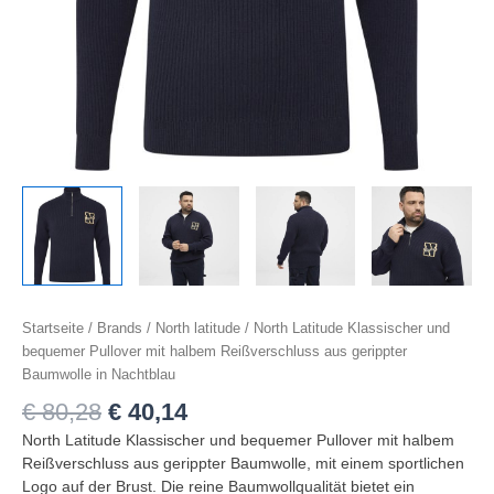
nat
blå
Menge
Startseite
/
Brands
/
North latitude
/ North Latitude Klassischer und
bequemer Pullover mit halbem Reißverschluss aus gerippter
Baumwolle in Nachtblau
€
80,28
€
40,14
North Latitude Klassischer und bequemer Pullover mit halbem
Reißverschluss aus gerippter Baumwolle, mit einem sportlichen
Logo auf der Brust. Die reine Baumwollqualität bietet ein