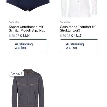
Die
Die
Optionen
Optionen
können
können
auf
auf
Auslass
Auslass
der
der
Kapart Unterhosen mit
Casa moda "comfort fit"
Produktseite
Produktseite
Schlitz, Modell Slip, blau
Struktur weiß
gewählt
gewählt
€
20,07
€
12,04
€
80,28
€
48,17
werden
werden
Ausführung
Ausführung
wählen
wählen
Ursprünglicher
Aktueller
Dieses
Preis
Preis
Produkt
Verkauf!
Verkauf!
war:
ist:
weist
€ 93,66
€ 46,83.
mehrere
Varianten
auf.
Die
Optionen