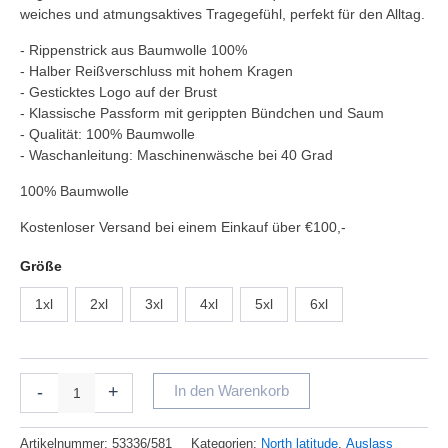
weiches und atmungsaktives Tragegefühl, perfekt für den Alltag.
- Rippenstrick aus Baumwolle 100%
- Halber Reißverschluss mit hohem Kragen
- Gesticktes Logo auf der Brust
- Klassische Passform mit gerippten Bündchen und Saum
- Qualität: 100% Baumwolle
- Waschanleitung: Maschinenwäsche bei 40 Grad
100% Baumwolle
Kostenloser Versand bei einem Einkauf über €100,-
Größe
1xl
2xl
3xl
4xl
5xl
6xl
-
+
In den Warenkorb
Artikelnummer:
53336/581
Kategorien:
North latitude
,
Auslass