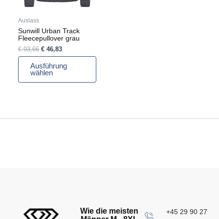
können
auf
Auslass
der
Sunwill Urban Track
Produktseite
Fleecepullover grau
gewählt
€
93,66
€
46,83
werden
Ausführung
wählen
Wie die meisten
+45 29 90 27