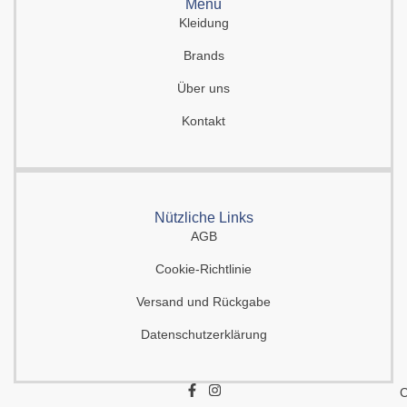
Menü
Kleidung
Brands
Über uns
Kontakt
Nützliche Links
AGB
Cookie-Richtlinie
Versand und Rückgabe
Datenschutzerklärung
F
I
C
a
n