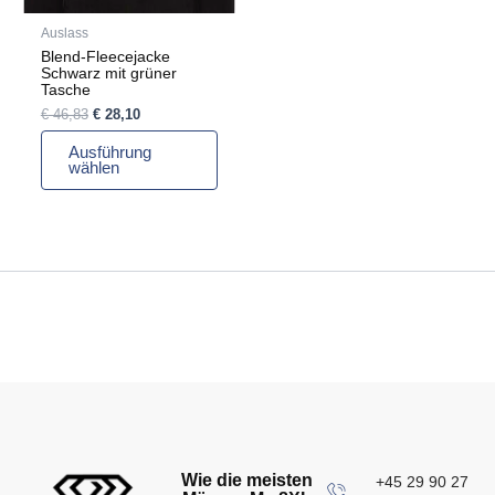
auf
Auslass
der
Blend-Fleecejacke
Produktseite
Schwarz mit grüner
gewählt
Tasche
werden
€
46,83
€
28,10
Ausführung
wählen
Wie die meisten
+45 29 90 27