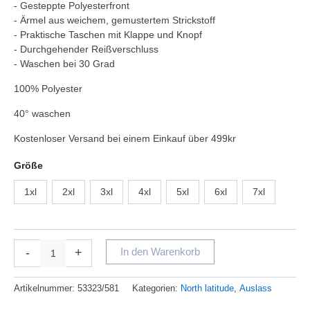
- Gesteppte Polyesterfront
- Ärmel aus weichem, gemustertem Strickstoff
- Praktische Taschen mit Klappe und Knopf
- Durchgehender Reißverschluss
- Waschen bei 30 Grad
100% Polyester
40° waschen
Kostenloser Versand bei einem Einkauf über 499kr
Größe
1xl
2xl
3xl
4xl
5xl
6xl
7xl
-
+
In den Warenkorb
Artikelnummer:
53323/581
Kategorien:
North latitude
,
Auslass