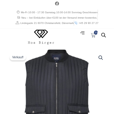
Zum
a
c
Inhalt
e
Mo-Fr 10:00 - 17:30 Samstag 10:00-14:00 Sonntag Geschlossen
springen
b
Neu – bei Einkäufen über €100 ist der Versand immer kostenlos.
o
o
Lindegade 21 6070 Christiansfeld, Dänemark
+45 29 90 27 27
k
0
Warenkorb
Preisspanne:
North
€ 66,90
Latitude
Verkauf!
bis
let
€ 133,80
quiltet
vest.
En
alsidig
overgangsmodel
med
komfort
og
praktiske