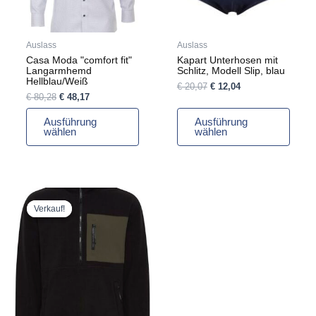
Optionen
Optionen
können
können
auf
auf
Auslass
Auslass
der
der
Casa Moda "comfort fit"
Kapart Unterhosen mit
Produktseite
Produktseite
Langarmhemd
Schlitz, Modell Slip, blau
gewählt
gewählt
Hellblau/Weiß
€
20,07
€
12,04
werden
werden
€
80,28
€
48,17
Ausführung
Ausführung
wählen
wählen
Ursprünglicher
Aktueller
Dieses
Preis
Preis
Produkt
Verkauf!
Verkauf!
war:
ist:
weist
€ 46,83
€ 28,10.
mehrere
Varianten
auf.
Die
Optionen
können