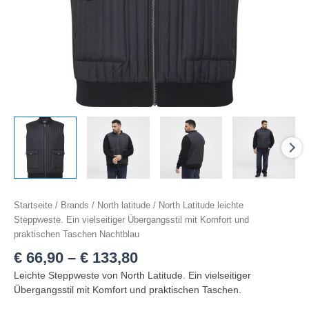
lommer
nat
blå
Menge
Startseite
/
Brands
/
North latitude
/ North Latitude leichte
Steppweste. Ein vielseitiger Übergangsstil mit Komfort und
praktischen Taschen Nachtblau
€
66,90
–
€
133,80
Leichte Steppweste von North Latitude. Ein vielseitiger
Übergangsstil mit Komfort und praktischen Taschen.