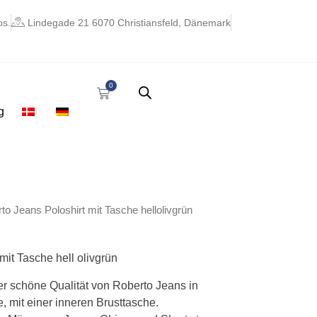
os.
Lindegade 21 6070 Christiansfeld, Dänemark
0
Warenkorb
g
glicher
ktueller
to Jeans Poloshirt mit Tasche hellolivgrün
reis
st:
 28,10.
mit Tasche hell olivgrün
er schöne Qualität von Roberto Jeans in
, mit einer inneren Brusttasche.