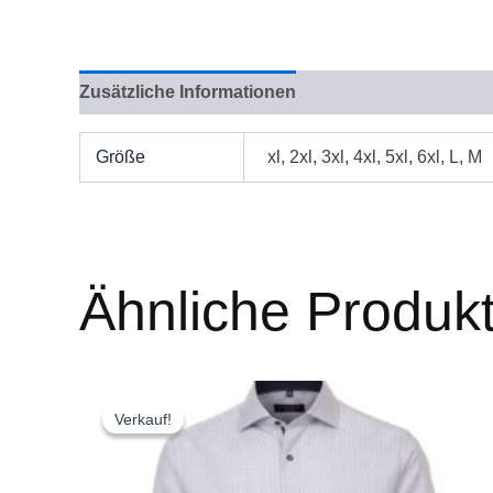
Zusätzliche Informationen
Bewertungen (0)
Größe
xl, 2xl, 3xl, 4xl, 5xl, 6xl, L, M
Ähnliche Produk
Ursprünglicher
Aktueller
Dieses
Preis
Preis
Produkt
Verkauf!
Verkauf!
war:
ist:
weist
€ 80,28
€ 48,17.
mehrere