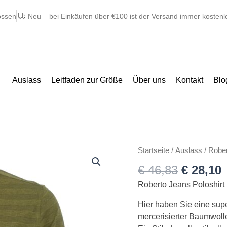
ossen
Neu – bei Einkäufen über €100 ist der Versand immer kostenl
Auslass
Leitfaden zur Größe
Über uns
Kontakt
Blo
Ursprün
A
Roberto
Startseite
/
Auslass
/ Rober
Preis
P
Jeans
€
46,83
€
28,10
war:
i
polo
€ 46,83
€
Roberto Jeans Poloshirt 
med
lomme
Hier haben Sie eine sup
let
mercerisierter Baumwolle
oliven