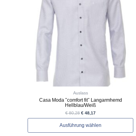
Varianten
auf.
Die
Optionen
können
auf
der
Produktseite
gewählt
werden
Auslass
Casa Moda "comfort fit" Langarmhemd
Hellblau/Weiß
€
80,28
€
48,17
Ausführung wählen