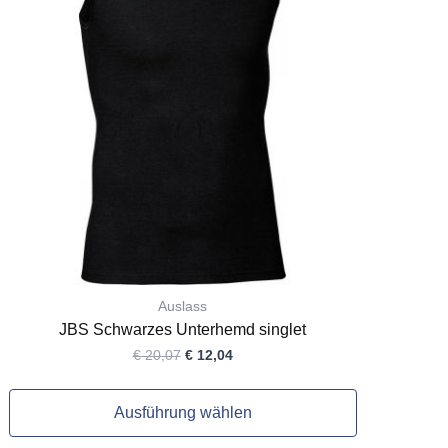
Varianten
auf.
Die
Optionen
können
auf
der
Produktseite
gewählt
werden
Auslass
JBS Schwarzes Unterhemd singlet
€
20,07
€
12,04
Ausführung wählen