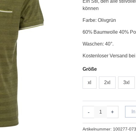
Ein Stil, den alle stilvo
grøn
können
Menge
Farbe: Olivgrün
60% Baumwolle 40% Pol
Waschen: 40°.
Kostenloser Versand bei
Größe
xl
2xl
3xl
-
+
I
Artikelnummer:
100277-07