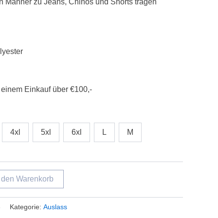
llen Männer zu Jeans, Chinos und Shorts tragen
yester
 einem Einkauf über €100,-
4xl
5xl
6xl
L
M
n den Warenkorb
3
Kategorie:
Auslass