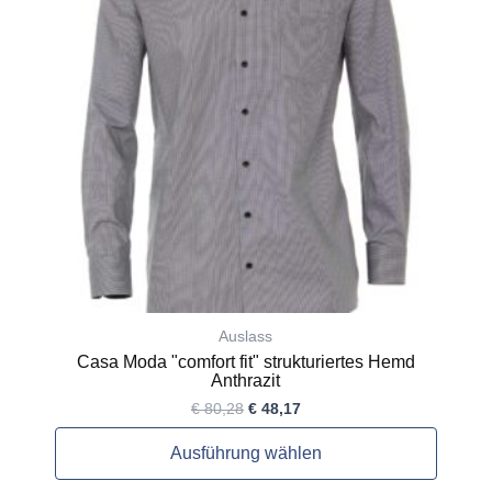
Varianten
auf.
Die
Optionen
können
auf
der
Produktseite
gewählt
werden
Auslass
Casa Moda "comfort fit" strukturiertes Hemd
Anthrazit
€
80,28
€
48,17
Ausführung wählen