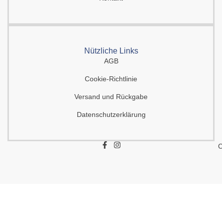
Nützliche Links
AGB
Cookie-Richtlinie
Versand und Rückgabe
Datenschutzerklärung
F
I
C
a
n
c
s
e
t
b
a
o
g
o
r
k
a
-
m
f