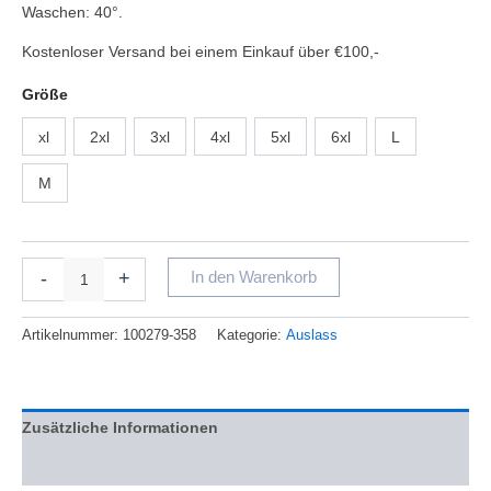
Waschen: 40°.
Kostenloser Versand bei einem Einkauf über €100,-
Größe
xl
2xl
3xl
4xl
5xl
6xl
L
M
-
+
In den Warenkorb
Artikelnummer:
100279-358
Kategorie:
Auslass
Zusätzliche Informationen
Bewertungen (0)