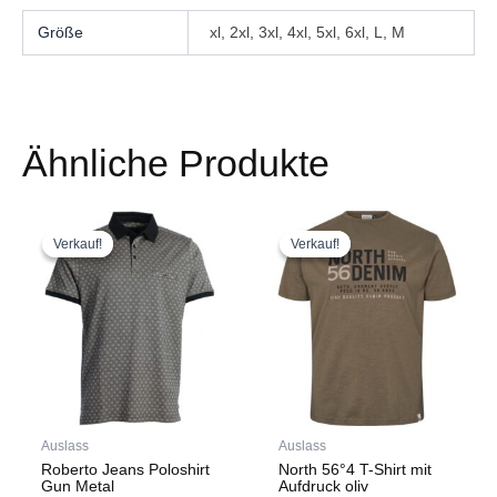
Größe
xl, 2xl, 3xl, 4xl, 5xl, 6xl, L, M
Ähnliche Produkte
Ursprünglicher
Aktueller
Ursprünglicher
Aktueller
Dieses
Dieses
Preis
Preis
Preis
Preis
Produkt
Produkt
Verkauf!
Verkauf!
Verkauf!
Verkauf!
war:
ist:
war:
ist:
weist
weist
€ 60,21
€ 36,13.
€ 26,76
€ 16,06.
mehrere
mehrere
Varianten
Varianten
auf.
auf.
Die
Die
Optionen
Optionen
können
können
auf
auf
Auslass
Auslass
der
der
Roberto Jeans Poloshirt
North 56°4 T-Shirt mit
Produktseite
Produktseite
Gun Metal
Aufdruck oliv