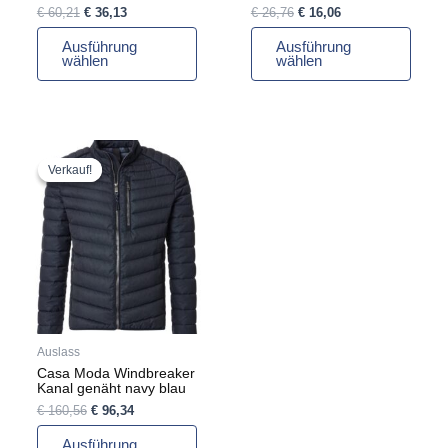
gewählt
gewählt
€
60,21
€
36,13
€
26,76
€
16,06
werden
werden
Ausführung
Ausführung
wählen
wählen
Ursprünglicher
Aktueller
Dieses
Preis
Preis
Produkt
Verkauf!
Verkauf!
war:
ist:
weist
€ 160,56
€ 96,34.
mehrere
Varianten
auf.
Die
Optionen
können
auf
Auslass
der
Casa Moda Windbreaker
Produktseite
Kanal genäht navy blau
gewählt
€
160,56
€
96,34
werden
Ausführung