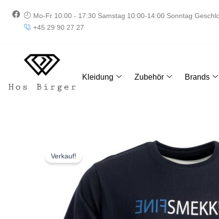
Zum
F
Mo-Fr 10:00 - 17:30 Samstag 10:00-14:00 Sonntag Geschl
Inhalt
a
+45 29 90 27 27
springen
c
e
b
o
o
k
Kleidung
Zubehör
Brands
Verkauf!