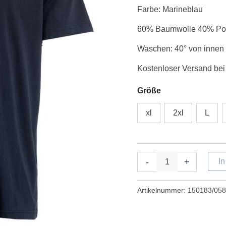
blå
Farbe: Marineblau
Menge
60% Baumwolle 40% Pol
Waschen: 40° von innen
Kostenloser Versand bei
Größe
xl
2xl
L
-
+
I
Artikelnummer:
150183/058