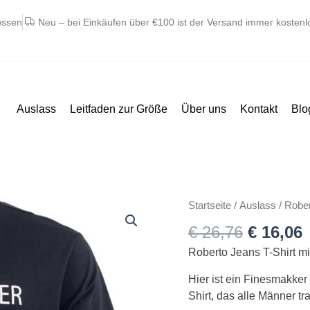
ossen
Neu – bei Einkäufen über €100 ist der Versand immer kostenl
Auslass
Leitfaden zur Größe
Über uns
Kontakt
Blo
Ursprün
A
Roberto
Startseite
/
Auslass
/ Rober
Preis
P
Jeans
€
26,76
€
16,06
war:
i
t-
€ 26,76
€
Roberto Jeans T-Shirt mi
shirt
med
Hier ist ein Finesmakker 
print
Shirt, das alle Männer t
Marine