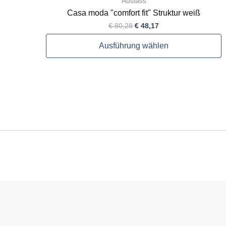
Auslass
Casa moda "comfort fit" Struktur weiß
€
80,28
€
48,17
Ausführung wählen