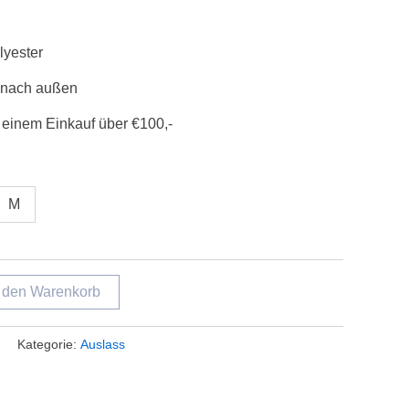
yester
 nach außen
 einem Einkauf über €100,-
M
n den Warenkorb
Kategorie:
Auslass