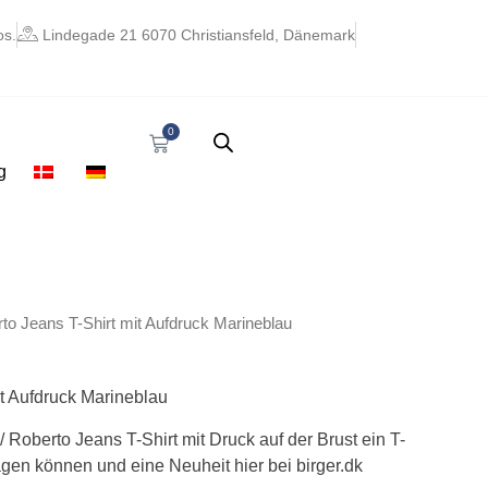
os.
Lindegade 21 6070 Christiansfeld, Dänemark
0
Warenkorb
g
glicher
ktueller
to Jeans T-Shirt mit Aufdruck Marineblau
reis
st:
 16,06.
t Aufdruck Marineblau
/ Roberto Jeans T-Shirt mit Druck auf der Brust ein T-
ragen können und eine Neuheit hier bei birger.dk