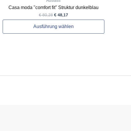
Auslass
Casa moda "comfort fit" Struktur dunkelblau
€
80,28
€
48,17
Ausführung wählen