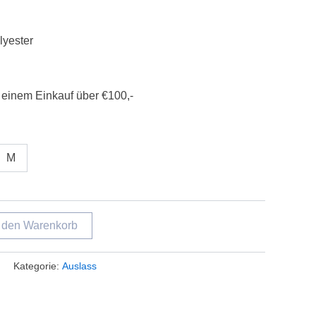
yester
 einem Einkauf über €100,-
M
n den Warenkorb
Kategorie:
Auslass