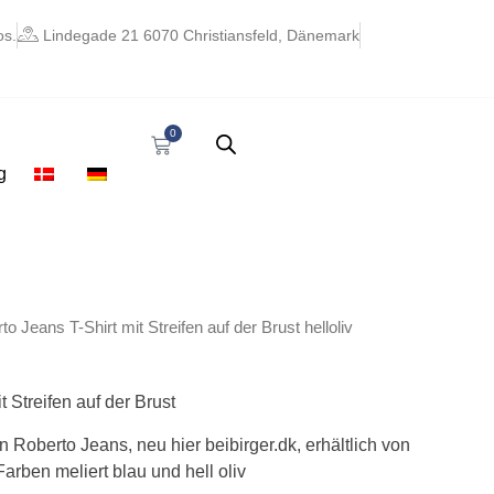
os.
Lindegade 21 6070 Christiansfeld, Dänemark
0
Warenkorb
g
glicher
ktueller
to Jeans T-Shirt mit Streifen auf der Brust helloliv
reis
st:
 16,06.
 Streifen auf der Brust
 Roberto Jeans, neu hier beibirger.dk, erhältlich von
Farben meliert blau und hell oliv