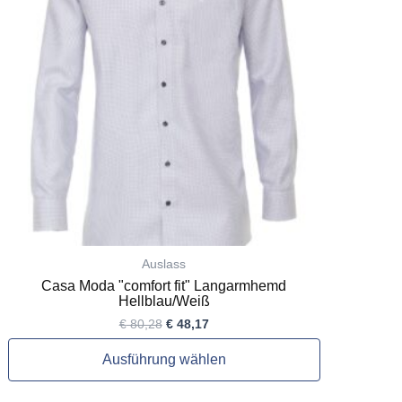
auf.
Die
Optionen
können
auf
der
Produktseite
gewählt
werden
Auslass
Casa Moda "comfort fit" Langarmhemd
Hellblau/Weiß
€
80,28
€
48,17
Ausführung wählen