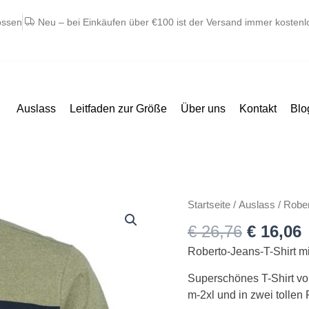
ossen
Neu – bei Einkäufen über €100 ist der Versand immer kostenl
Auslass
Leitfaden zur Größe
Über uns
Kontakt
Blo
Ursprün
A
Roberto
Startseite
/
Auslass
/ Rober
Preis
P
Jeans
€
26,76
€
16,06
war:
i
t-
€ 26,76
€
Roberto-Jeans-T-Shirt mit
shirt
med
Superschönes T-Shirt von
stribe
m-2xl und in zwei tollen 
over