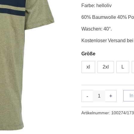
bryst
Farbe: helloliv
lys
60% Baumwolle 40% Pol
oliven
Menge
Waschen: 40°.
Kostenloser Versand bei
Größe
xl
2xl
L
-
+
I
Artikelnummer:
100274/173