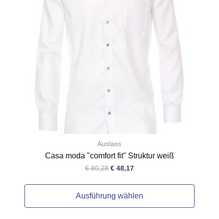
auf.
Die
Optionen
können
auf
der
Produktseite
gewählt
werden
Auslass
Casa moda "comfort fit" Struktur weiß
€
80,28
€
48,17
Ausführung wählen