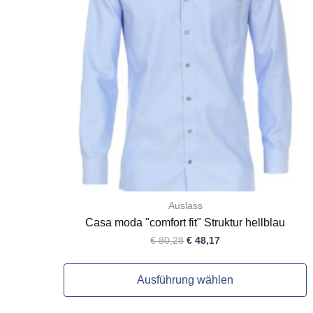
auf.
Die
Optionen
können
auf
der
Produktseite
gewählt
werden
Auslass
Casa moda "comfort fit" Struktur hellblau
€
80,28
€
48,17
Ausführung wählen