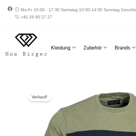
Zum
F
Mo-Fr 10:00 - 17:30 Samstag 10:00-14:00 Sonntag Geschl
Inhalt
a
+45 29 90 27 27
springen
c
e
b
o
o
k
Kleidung
Zubehör
Brands
Verkauf!