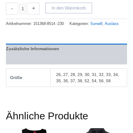
-
+
In den Warenkorb
Artikelnummer:
151368-8514 -230
Kategorien:
Sunwill
,
Auslass
Zusätzliche Informationen
Bewertungen (0)
26, 27, 28, 29, 30, 31, 32, 33, 34,
Größe
35, 36, 37, 38, 52, 54, 56, 58
Ähnliche Produkte
Ursprünglicher
Aktueller
Ursprünglicher
Aktueller
Dieses
Dieses