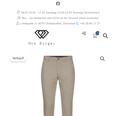
Zum
a
c
Inhalt
e
Mo-Fr 10:00 - 17:30 Samstag 10:00-14:00 Sonntag Geschlossen
springen
b
Neu – bei Einkäufen über €100 ist der Versand immer kostenlos.
o
o
Lindegade 21 6070 Christiansfeld, Dänemark
+45 29 90 27 27
k
0
Warenkorb
Ursprünglicher
Aktueller
Sunwill
Preis
Preis
bomulds
Verkauf!
war:
ist:
buks
€ 107,04
€ 53,52.
modern
fit
med
kontrast
ved
lommen
lys
sand
Menge