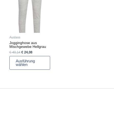
mehrere
Varianten
auf.
Die
Optionen
können
auf
Auslass
der
Jogginghose aus
Produktseite
Mischgewebe Hellgrau
gewählt
€
40,14
€
24,08
werden
Ausführung
wählen