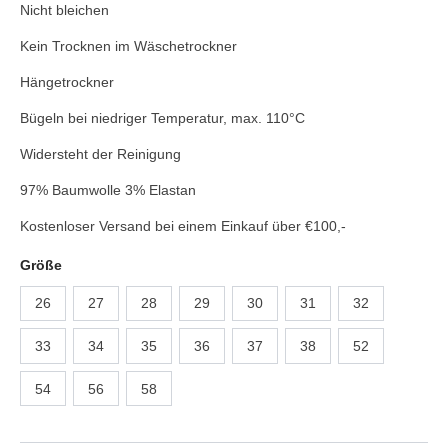
Nicht bleichen
Kein Trocknen im Wäschetrockner
Hängetrockner
Bügeln bei niedriger Temperatur, max. 110°C
Widersteht der Reinigung
97% Baumwolle 3% Elastan
Kostenloser Versand bei einem Einkauf über €100,-
Größe
26
27
28
29
30
31
32
33
34
35
36
37
38
52
54
56
58