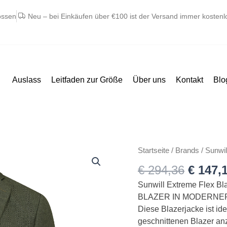
ossen
Neu – bei Einkäufen über €100 ist der Versand immer kostenl
Auslass
Leitfaden zur Größe
Über uns
Kontakt
Blo
Ursprü
Sunwill
Startseite
/
Brands
/
Sunwil
Preis
blazer
€
294,36
€
147,
war:
extreme
€ 294,
Sunwill Extreme Flex Bl
flex
BLAZER IN MODERNE
blazer
Diese Blazerjacke ist id
grøn
geschnittenen Blazer an
sildeben