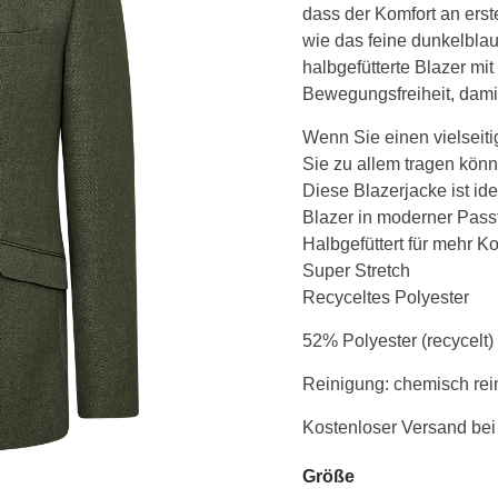
dass der Komfort an erste
Menge
wie das feine dunkelbla
halbgefütterte Blazer mi
Bewegungsfreiheit, damit
Wenn Sie einen vielseiti
Sie zu allem tragen könn
Diese Blazerjacke ist ide
Blazer in moderner Pass
Halbgefüttert für mehr K
Super Stretch
Recyceltes Polyester
52% Polyester (recycelt)
Reinigung: chemisch rei
Kostenloser Versand bei
Größe