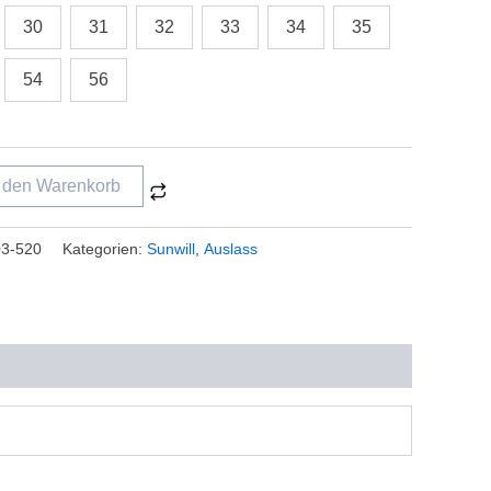
30
31
32
33
34
35
54
56
n den Warenkorb
3-520
Kategorien:
Sunwill
,
Auslass