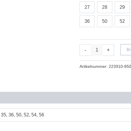
27
28
29
36
50
52
-
+
I
Artikelnummer:
223910-850
 35, 36, 50, 52, 54, 56