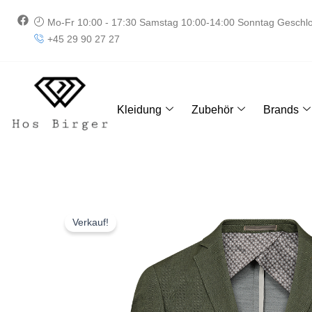
Zum
F
Mo-Fr 10:00 - 17:30 Samstag 10:00-14:00 Sonntag Geschl
Inhalt
a
+45 29 90 27 27
springen
c
e
b
o
o
k
Kleidung
Zubehör
Brands
Verkauf!