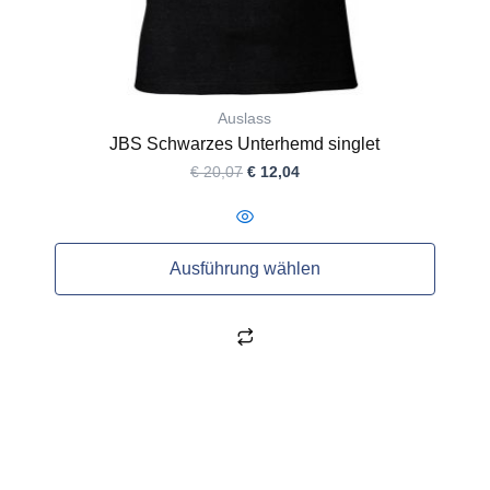
werden
Auslass
JBS Schwarzes Unterhemd singlet
€
20,07
€
12,04
Ausführung wählen