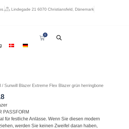
os.
Lindegade 21 6070 Christiansfeld, Dänemark
0
Warenkorb
g
nglicher
Aktueller
l
/ Sunwill Blazer Extreme Flex Blazer grün herringbone
Preis
18
ist:
36
€ 147,18.
azer
R PASSFORM
eal für festliche Anlässe. Wenn Sie diesen modern
ziehen, werden Sie keinen Zweifel daran haben,