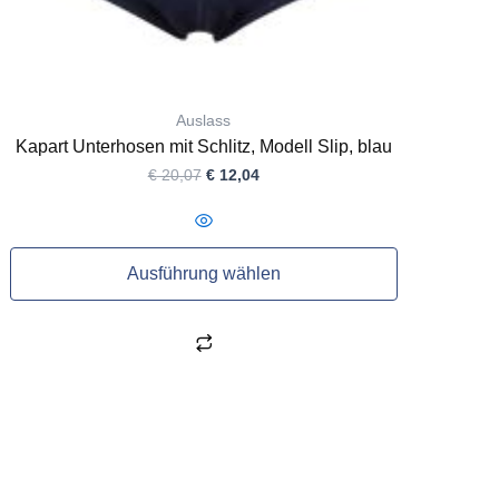
werden
Auslass
Kapart Unterhosen mit Schlitz, Modell Slip, blau
€
20,07
€
12,04
Ausführung wählen