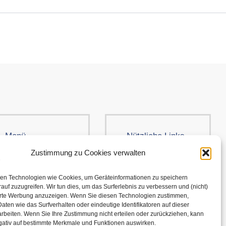
Menü
Nützliche Links
Kleidung
AGB
Zustimmung zu Cookies verwalten
Brands
Cookie-Richtlinie
en Technologien wie Cookies, um Geräteinformationen zu speichern
Über uns
Versand und
auf zuzugreifen. Wir tun dies, um das Surferlebnis zu verbessern und (nicht)
erte Werbung anzuzeigen. Wenn Sie diesen Technologien zustimmen,
Rückgabe
aten wie das Surfverhalten oder eindeutige Identifikatoren auf dieser
Kontakt
rbeiten. Wenn Sie Ihre Zustimmung nicht erteilen oder zurückziehen, kann
Datenschutzerklärung
egativ auf bestimmte Merkmale und Funktionen auswirken.