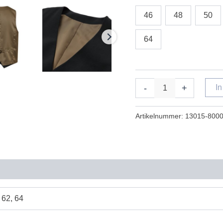
46
48
50
64
-
+
I
Artikelnummer:
13015-8000
, 62, 64