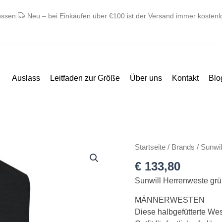
ossen
Neu – bei Einkäufen über €100 ist der Versand immer kostenl
Auslass
Leitfaden zur Größe
Über uns
Kontakt
Blo
Sunwill
Startseite
/
Brands
/
Sunwil
herre
€
133,80
vest
Sunwill Herrenweste gr
grøn
Menge
MÄNNERWESTEN
Diese halbgefütterte West