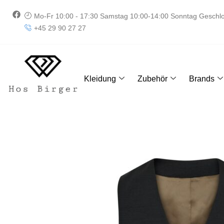
Zum
F
Mo-Fr 10:00 - 17:30 Samstag 10:00-14:00 Sonntag Geschl
Inhalt
a
+45 29 90 27 27
springen
c
e
b
o
o
k
Kleidung
Zubehör
Brands