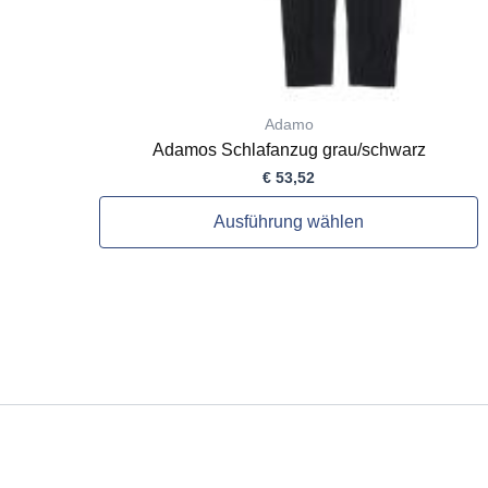
gewählt
werden
Adamo
Adamos Schlafanzug grau/schwarz
€
53,52
Ausführung wählen