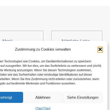
Menü
Nützliche Links
Kleidung
AGB
Zustimmung zu Cookies verwalten
Brands
Cookie-Richtlinie
en Technologien wie Cookies, um Geräteinformationen zu speichern
Über uns
Versand und
auf zuzugreifen. Wir tun dies, um das Surferlebnis zu verbessern und (nicht)
erte Werbung anzuzeigen. Wenn Sie diesen Technologien zustimmen,
Rückgabe
aten wie das Surfverhalten oder eindeutige Identifikatoren auf dieser
Kontakt
rbeiten. Wenn Sie Ihre Zustimmung nicht erteilen oder zurückziehen, kann
Datenschutzerklärung
egativ auf bestimmte Merkmale und Funktionen auswirken.
nehmigt
Ablehnen
Siehe Einstellungen
{Titel}
{Titel}