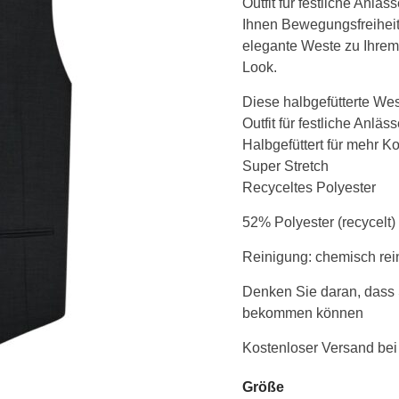
Outfit für festliche Anlä
Ihnen Bewegungsfreiheit
elegante Weste zu Ihrem 
Look.
Diese halbgefütterte West
Outfit für festliche Anlä
Halbgefüttert für mehr K
Super Stretch
Recyceltes Polyester
52% Polyester (recycelt)
Reinigung: chemisch rei
Denken Sie daran, dass 
bekommen können
Kostenloser Versand bei
Größe