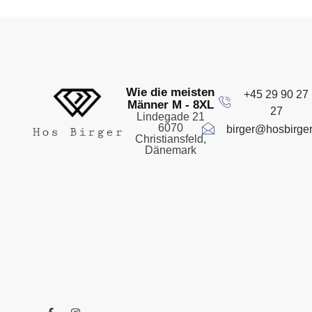
Wie die meisten
+45 29 90 27
Männer M - 8XL
27
Lindegade 21
6070
birger@hosbirger
Christiansfeld,
Dänemark
F
I