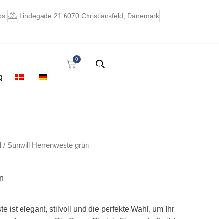
os.
Lindegade 21 6070 Christiansfeld, Dänemark
0
Warenkorb
g
l
/ Sunwill Herrenweste grün
ün
e ist elegant, stilvoll und die perfekte Wahl, um Ihr